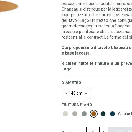
percezioni in base al punto in cui si 
Chapeau si distingue per la leggerezza
ingegnerizzato che garantisce elevata 
dei tavoli Lago un pezzo che coniuga 
geometriche restituiscono a Chapeau u
la base e per il piano che si selezionan
residenziali e contract. La forma del p
Qui proponiamo il tavolo Chapeau di
e base laccata.
Richiedi tutte le finiture e un pre
Lago.
DIAMETRO
FINITURA PIANO
Mandorla
Tortora
Argilla
Caramello
Foresta
Tuareg
Caramel