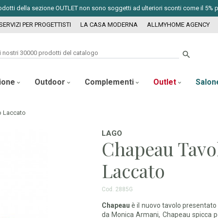
odotti della sezione OUTLET non sono soggetti ad ulteriori sconti come il 5% per
SERVIZI PER PROGETTISTI
LA CASA MODERNA
ALLMYHOME AGENCY

zione
Outdoor
Complementi
Outlet
Salon
o Laccato
LAGO
Chapeau Tavo
Laccato
Cod.
2885G
Chapeau
è il nuovo tavolo presentat
da Monica Armani, Chapeau spicca per