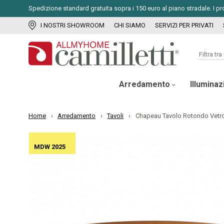
Spedizione standard gratuita sopra i 150 euro al piano stradale. I pr
I NOSTRI SHOWROOM
CHI SIAMO
SERVIZI PER PRIVATI
Arredamento
Illumina
Home
Arredamento
Tavoli
Chapeau Tavolo Rotondo Vetr
MDW 2025
MDW 2025