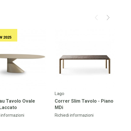
La
 2025
Ch
Fi
Ric
Lago
au Tavolo Ovale
Correr Slim Tavolo - Piano
Laccato
MDi
i informazioni
Richiedi informazioni