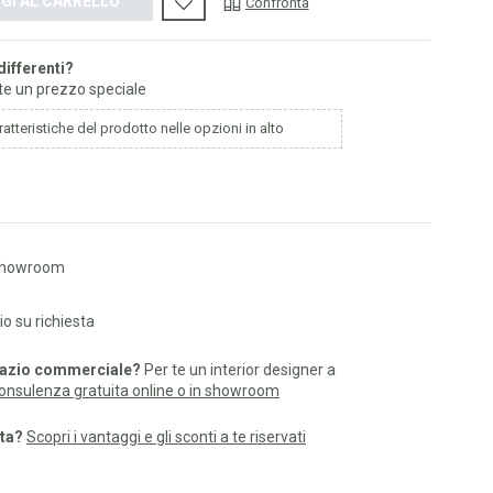
GI AL CARRELLO
Confronta
differenti?
 te un prezzo speciale
atteristiche del prodotto nelle opzioni in alto
n showroom
o su richiesta
pazio commerciale?
Per te un interior designer a
consulenza gratuita online o in showroom
sta?
Scopri i vantaggi e gli sconti a te riservati