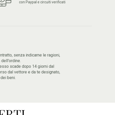
con Paypal e circuiti verificati
ontratto, senza indicarne le ragioni,
 dell'ordine.
recesso scade dopo 14 giorni dal
verso dal vettore e da te designato,
dei beni.
ERTI