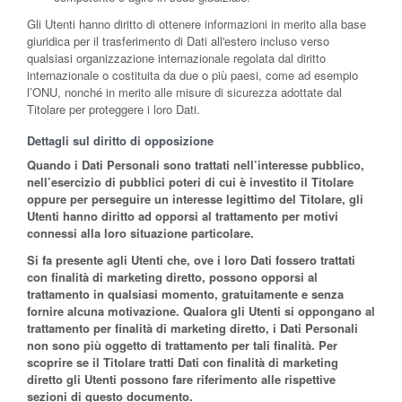
Gli Utenti hanno diritto di ottenere informazioni in merito alla base
giuridica per il trasferimento di Dati all'estero incluso verso
qualsiasi organizzazione internazionale regolata dal diritto
internazionale o costituita da due o più paesi, come ad esempio
l’ONU, nonché in merito alle misure di sicurezza adottate dal
Titolare per proteggere i loro Dati.
Dettagli sul diritto di opposizione
Quando i Dati Personali sono trattati nell’interesse pubblico,
nell’esercizio di pubblici poteri di cui è investito il Titolare
oppure per perseguire un interesse legittimo del Titolare, gli
Utenti hanno diritto ad opporsi al trattamento per motivi
connessi alla loro situazione particolare.
Si fa presente agli Utenti che, ove i loro Dati fossero trattati
con finalità di marketing diretto, possono opporsi al
trattamento in qualsiasi momento, gratuitamente e senza
fornire alcuna motivazione. Qualora gli Utenti si oppongano al
trattamento per finalità di marketing diretto, i Dati Personali
non sono più oggetto di trattamento per tali finalità. Per
scoprire se il Titolare tratti Dati con finalità di marketing
diretto gli Utenti possono fare riferimento alle rispettive
sezioni di questo documento.