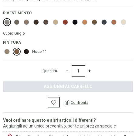
RIVESTIMENTO
Cuoio Grigio
Cuoio Verde Fango
Cuoio Tortora
Cuoio Testa di Moro
Cuoio Tabacco
Cuoio Sabbia
Cuoio Rosso Bulgaro
Cuoio Nero
Cuoio Naturale
Cuoio Liquirizia
Cuoio Grigio Antr
Cuoio Colon
Cuoio A
Cuoio Grigio
FINITURA
Noce 2w
Noce 11
Noce 2z
Noce 11
−
+
Quantità
AGGIUNGI AL CARRELLO
Confronta
Vuoi ordinare questo e altri articoli differenti?
Aggiungili ad un unico preventivo, per te un prezzo speciale