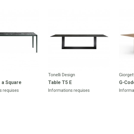
Tonelli Design
Giorgett
f a Square
Table T5 E
G-Cod
s requises
Informations requises
Informa