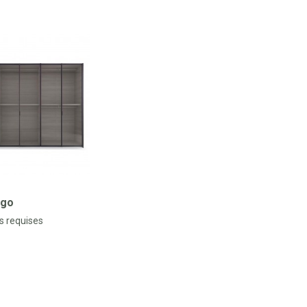
Ego
s requises