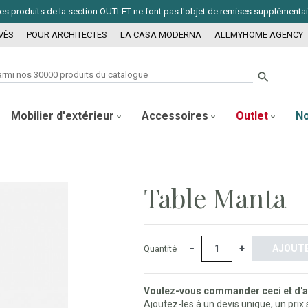
. Les produits de la section OUTLET ne font pas l'objet de remises supplémenta
VÉS
POUR ARCHITECTES
LA CASA MODERNA
ALLMYHOME AGENCY

Mobilier d'extérieur
Accessoires
Outlet
N
Table Manta
−
+
AJOUTE
Quantité
Voulez-vous commander ceci et d'au
Ajoutez-les à un devis unique, un prix