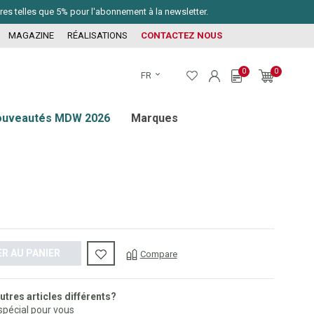
ires telles que 5% pour l'abonnement à la newsletter.
MAGAZINE
RÉALISATIONS
CONTACTEZ NOUS
0
0
FR
ouveautés MDW 2026
Marques
R AU PANIER
Compare
tres articles différents?
 spécial pour vous