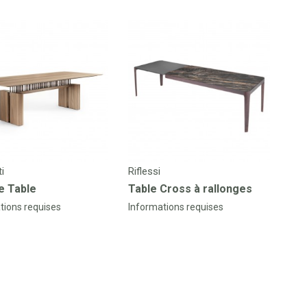
Des
Ta
Inf
i
Riflessi
e Table
Table Cross à rallonges
tions requises
Informations requises