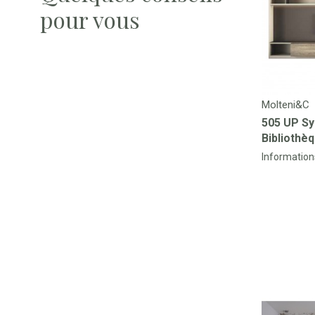
pour vous
Molteni&C
505 UP S
Bibliothè
Information