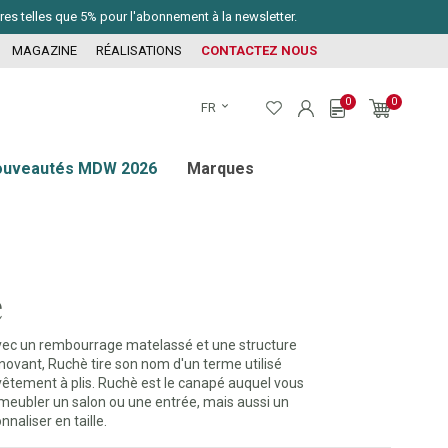
ires telles que 5% pour l'abonnement à la newsletter.
MAGAZINE
RÉALISATIONS
CONTACTEZ NOUS
0
0
FR
ouveautés MDW 2026
Marques
è
vec un rembourrage matelassé et une structure
novant, Ruchè tire son nom d'un terme utilisé
 vêtement à plis. Ruchè est le canapé auquel vous
meubler un salon ou une entrée, mais aussi un
nnaliser en taille.