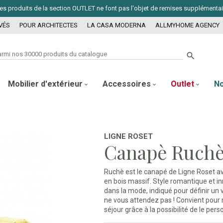
. Les produits de la section OUTLET ne font pas l'objet de remises supplémenta
VÉS
POUR ARCHITECTES
LA CASA MODERNA
ALLMYHOME AGENCY

Mobilier d'extérieur
Accessoires
Outlet
N
LIGNE ROSET
Canapè Ruch
Ruchè est le canapé de Ligne Roset a
en bois massif. Style romantique et in
dans la mode, indiqué pour définir un
ne vous attendez pas ! Convient pour 
séjour grâce à la possibilité de le perso