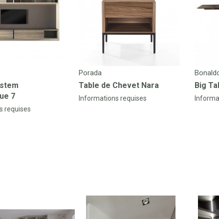
Porada
Bonald
ystem
Table de Chevet Nara
Big Ta
que 7
Informations requises
Informa
s requises