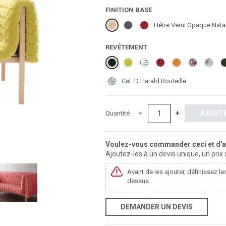
FINITION BASE
Hêtre Verni Opaque Natarel
Hêtre Teinté Anthracite
Hêtre Teinté Rouge
Hêtre Verni Opaque Nata
REVÊTEMENT
Cat. D Harald Bouteille
Cat. E Harald Giallo 432
Cat. S Alcantara Porcelai
Cat. S Alcantara Go
Cat. S Alcantara
Cat. F Vida
Cat. C
Ca
Cat. S Alcantara Celadon
Cat. D Harald Bouteille
−
+
AJOUTE
Quantité
Voulez-vous commander ceci et d'au
Ajoutez-les à un devis unique, un prix
Avant de les ajouter, définissez le
dessus
DEMANDER UN DEVIS