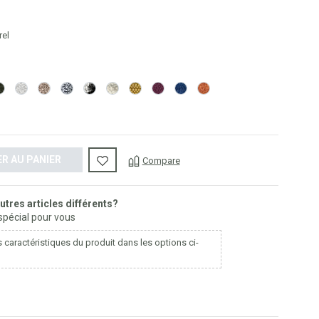
rel
n
ya Red
 Curry
r 633
 Lhuis Gris
t. S Alcantara Kiwi
Cat. S Alcantara Pearl
Cat. S Alcantara Taupe
Cat. S Alcantara Denim
Cat. B Terraba Graphite
Cat. B Terraba Beige
Cat. D Canvas Laine 0446
Cat. S Alcantara Chianti
Cat. S Alcantara Commodore
Cat. S Alcantara Cadmiun
R AU PANIER
Compare
tres articles différents?
 spécial pour vous
s caractéristiques du produit dans les options ci-