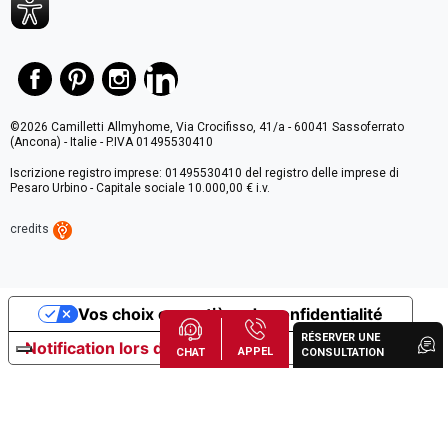
©2026 Camilletti Allmyhome, Via Crocifisso, 41/a - 60041 Sassoferrato
(Ancona) - Italie - P.IVA 01495530410
Iscrizione registro imprese: 01495530410 del registro delle imprese di
Pesaro Urbino - Capitale sociale 10.000,00 € i.v.
credits
Vos choix en matière de confidentialité
RÉSERVER UNE
Notification lors de la collecte
APPEL
CHAT
CONSULTATION