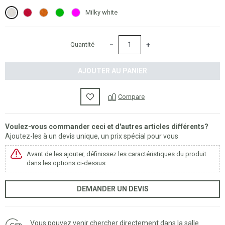
Milky white
Flame r
Pure Orange
Lime Green
Sweet Fucsia
Milky white
−
+
Quantité
AJOUTER AU PANIER
Compare
Voulez-vous commander ceci et d'autres articles différents?
Ajoutez-les à un devis unique, un prix spécial pour vous
Avant de les ajouter, définissez les caractéristiques du produit
dans les options ci-dessus
DEMANDER UN DEVIS
Vous pouvez venir chercher directement dans la salle