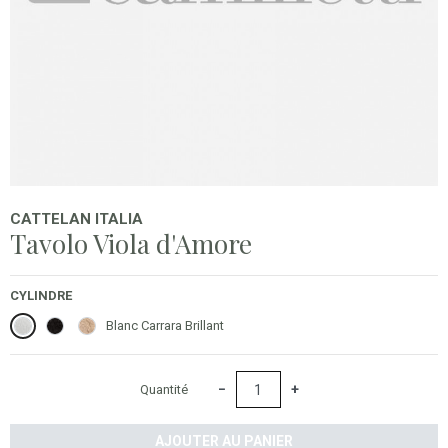
CATTELAN ITALIA
Tavolo Viola d'Amore
CYLINDRE
Blanc Carrara Brillant
Noir Marchinia Brillant
Travertin
Blanc Carrara Brillant
−
+
Quantité
AJOUTER AU PANIER